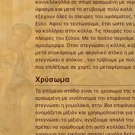
κουνελόκολλα σε σπυρί αραιωμένη με νερ
ύφασμα και μετά το στύβουμε πολύ καλά.
εξέχουν όλες οι πλευρές του υφάσματος, 
ξύλο. Αφού το τεντώσουμε, έτσι ώστε να μ
να κολλήσει στην κόλλα. Τις πλευρές του
πλευρές του ξύλου. Με το πινέλο περνάμε
ομοιόμορφα. Όταν στεγνώσει η κόλλα, κό
μετά στοκάρουμε με ακρυλικό στόκο η με
στεγνώσει ο στόκος , τον τρίβουμε με πο
που επιλέξαμε σε χαρτί, το μεταφέρουμε 
Χρύσωμα
Το επόμενο στάδιο είναι το χρύσωμα της 
αραιωμένη με οινόπνευμα την επιφάνεια 
στεγνώσει η γομολάκα, στην ίδια επιφάνεια
ονομάζεται μιξιόν και χρησιμοποιείται γι
στεγνώσει το μιξιόν, αγγίζουμε απαλά τη
πρέπει να νοιώθουμε ότι αυτό κολλάει.Τό
χρύσωμα της εικόνας απαιτεί μεγάλη δεξι