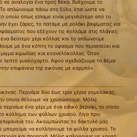
ό σε αναλογία ένα προς δέκα. Βρέχουμε το
 Το απλώνουμε πάνω στο ξύλο, έτσι ώστε να
το οποίο όπως είπαμε είναι μεγαλύτερο από το
ην έχει ζάρες, το πατάμε με ρολάκι βαψίματος για
 υφάσματος που εξέχουν τις κολλάμε στις πλάγιες
 ένα δεύτερο χέρι κόλλας και το απλώνουμε
βουμε με ένα κόπτη το ύφασμα που περισσεύει και
 μίγμα κιμωλίας και κουνελόκολλας. Όταν
λύ λεπτό γυαλόχαρτο. Αφού σχεδιάζουμε το θέμα
στην επιφάνεια της εικόνας με καρμπόν.
εικόνας. Περνάμε δύο έως τρία χέρια γομολάκας,
την οποία θέλουμε να χρυσώσουμε. Μόλις
 περνάμε ένα χέρι με ένα ειδικό βερνίκι, το οποίο
α το κόλλημα των φύλλων χρυσού. Λίγο πριν
ν επιφάνειά του. Ακουμπώντας το δάκτυλό μας
τε μπορούμε να κολλήσουμε τα φύλλα χρυσού. Το
οτεχνία και προσοχή. Μόλις καλύψουμε με χρυσό